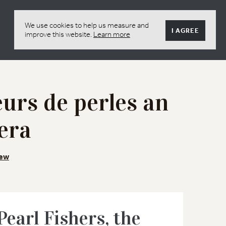
We use cookies to help us measure and
I AGREE
improve this website.
Learn more
urs de perles an
era
iew
Pearl Fishers, the