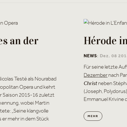
es an der
Hérode in
NEWS
: Dez. 08 20
Für seine letzte Au
Dezember
nach Pari
Nicolas Testé als Nourabad
Christ
neben Stépha
opolitan Opera und kehrt
(Joseph, Polydorus),
der Saison 2015-16 zuletzt
Emmanuel Krivine di
rkennung, wobei Martin
ete: „Seine klangvolle
MEHR
 er mehr in dem Stück