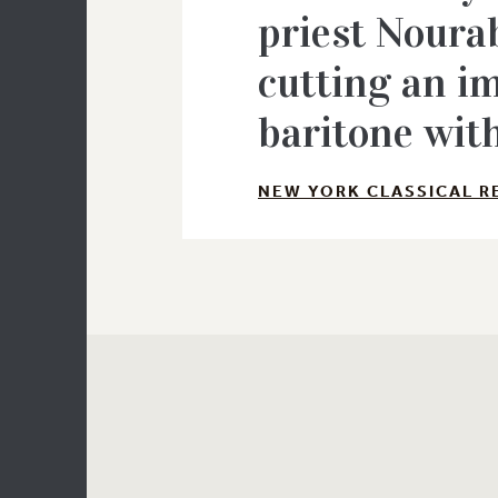
priest Nourab
cutting an i
baritone with
NEW YORK CLASSICAL R