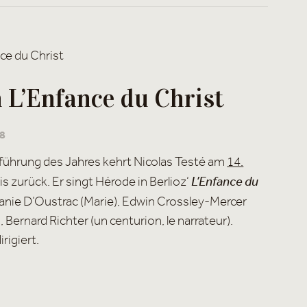
 L’Enfance du Christ
18
fführung des Jahres kehrt Nicolas Testé am
14.
s zurück. Er singt Hérode in Berlioz‘
L’Enfance du
nie D’Oustrac (Marie), Edwin Crossley-Mercer
 Bernard Richter (un centurion, le narrateur).
rigiert.