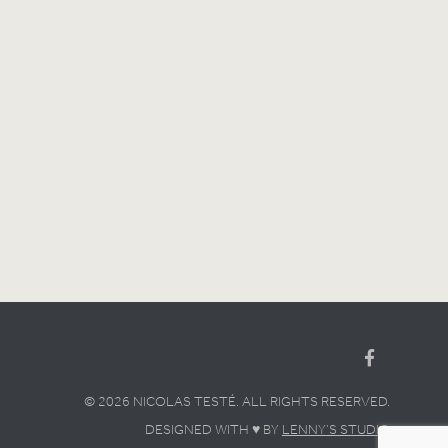
© 2026 NICOLAS TESTÉ. ALL RIGHTS RESERVED.
DESIGNED WITH ♥ BY
LENNY’S STUDIO